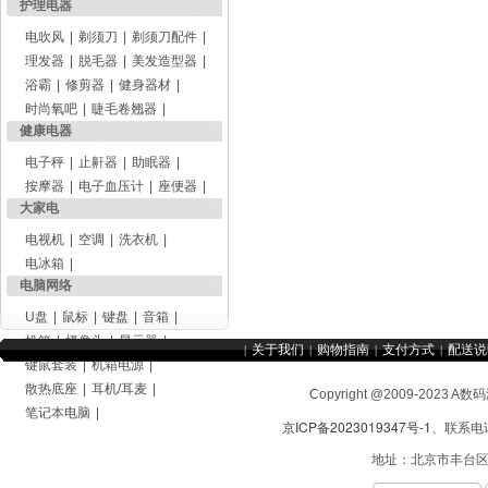
护理电器
电吹风
|
剃须刀
|
剃须刀配件
|
理发器
|
脱毛器
|
美发造型器
|
浴霸
|
修剪器
|
健身器材
|
时尚氧吧
|
睫毛卷翘器
|
健康电器
电子秤
|
止鼾器
|
助眠器
|
按摩器
|
电子血压计
|
座便器
|
大家电
电视机
|
空调
|
洗衣机
|
电冰箱
|
电脑网络
U盘
|
鼠标
|
键盘
|
音箱
|
机箱
|
摄像头
|
显示器
|
关于我们
购物指南
支付方式
配送说
|
|
|
|
键鼠套装
|
机箱电源
|
散热底座
|
耳机/耳麦
|
Copyright @2009-2
笔记本电脑
|
京ICP备2023019347号-1
、联系电话：
地址：北京市丰台区造